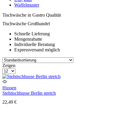
Waffelmuster
Tischwäsche in Gastro Qualität
Tischwäsche Großhandel
Schnelle Lieferung
Mengenrabatte
Individuelle Beratung
Expressversand möglich
3-
Liste
Zeigen
Spalten-
Produkte
Raster
pro
Seite
Hussen
Stehtischhusse Berlin stretch
22,49
€