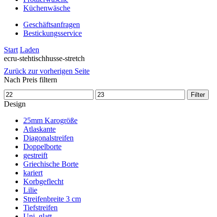
Küchenwäsche
Geschäftsanfragen
Bestickungsservice
Start
Laden
ecru-stehtischhusse-stretch
Zurück zur vorherigen Seite
Nach Preis filtern
Mindestpreis
Maximaler
Filter
Preis
Design
25mm Karogröße
Atlaskante
Diagonalstreifen
Doppelborte
gestreift
Griechische Borte
kariert
Korbgeflecht
Lilie
Streifenbreite 3 cm
Tiefstreifen
Uni, glatt