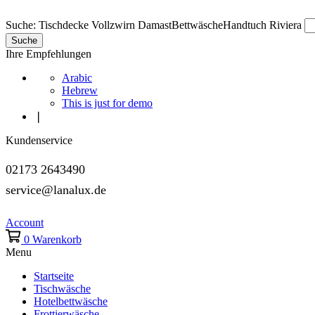
Suche:
Tischdecke Vollzwirn Damast
Bettwäsche
Handtuch Riviera
Suche
Ihre Empfehlungen
Arabic
Hebrew
This is just for demo
❘
Kundenservice
02173 2643490
service@lanalux.de
Account
0
Warenkorb
Menu
Startseite
Tischwäsche
Hotelbettwäsche
Frottierwäsche